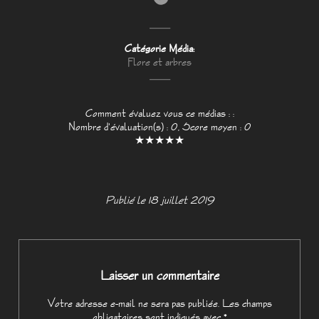
Catégorie Média:
Flore et arbres
Comment évaluez vous ce médias : :
Nombre d'évaluation(s) : 0, Score moyen : 0
★
★
★
★
★
Publié le 18 juillet 2019
Laisser un commentaire
Votre adresse e-mail ne sera pas publiée.
Les champs
obligatoires sont indiqués avec
*